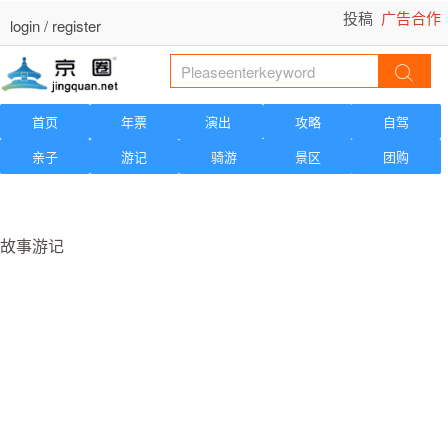
投稿
广告合作
login
/
register
首页
年票
演出
攻略
自驾
亲子
游记
骑游
景区
团购
故事游记