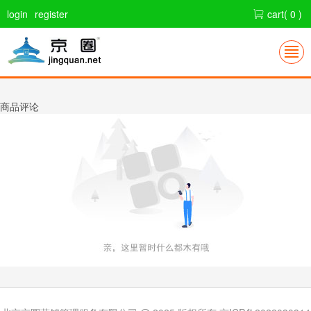
login
register
cart( 0 )
商品评论